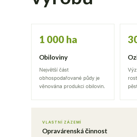
1 000 ha
3
Obiloviny
Oz
Největší část
Výz
obhospodařované půdy je
rost
věnována produkci obilovin.
pěs
VLASTNÍ ZÁZEMÍ
Opravárenská činnost