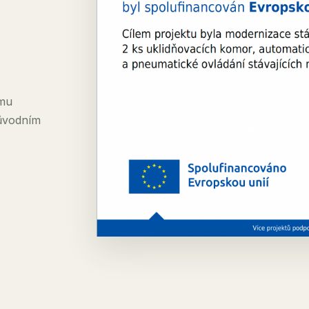
amu
původním