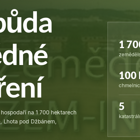
 půda
ědné
1 70
zeměděl
ření
100 
chmelnic
5
hospodaří na 1 700 hektarech
katastrá
e, Lhota pod Džbánem,