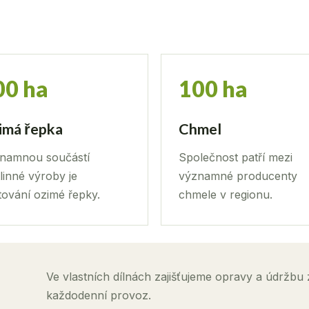
00 ha
100 ha
imá řepka
Chmel
namnou součástí
Společnost patří mezi
linné výroby je
významné producenty
tování ozimé řepky.
chmele v regionu.
Ve vlastních dílnách zajišťujeme opravy a údržbu
každodenní provoz.