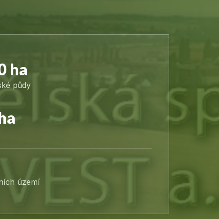
0 ha
ské půdy
ha
lních území