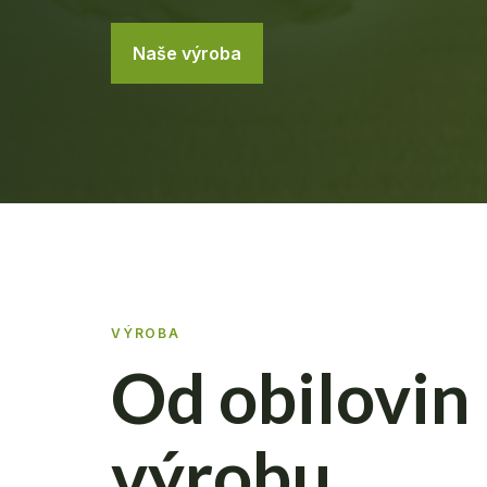
Naše výroba
VÝROBA
Od obilovin
výrobu